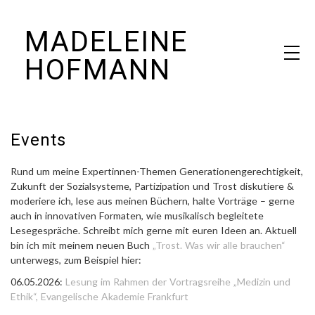
Skip
MADELEINE
to
content
HOFMANN
Journalistin & Autorin
Events
Rund um meine Expertinnen-Themen Generationengerechtigkeit,
Zukunft der Sozialsysteme, Partizipation und Trost diskutiere &
moderiere ich, lese aus meinen Büchern, halte Vorträge – gerne
auch in innovativen Formaten, wie musikalisch begleitete
Lesegespräche. Schreibt mich gerne mit euren Ideen an. Aktuell
bin ich mit meinem neuen Buch
„Trost. Was wir alle brauchen“
unterwegs, zum Beispiel hier:
06.05.2026:
Lesung im Rahmen der Vortragsreihe „Medizin und
Ethik“, Evangelische Akademie Frankfurt