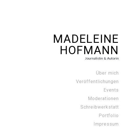
MADELEINE
HOFMANN
Journalistin & Autorin
Über mich
Veröffentlichungen
Events
Moderationen
Schreibwerkstatt
Portfolio
Impressum