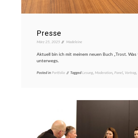
Presse
März 25, 2025
Madeleine
Aktuell bin ich mit meinem neuen Buch „Trost. Was 
unterwegs.
Posted in
Portfolio
Tagged
Lesung
,
Moderation
,
Panel
,
Vortrag
,