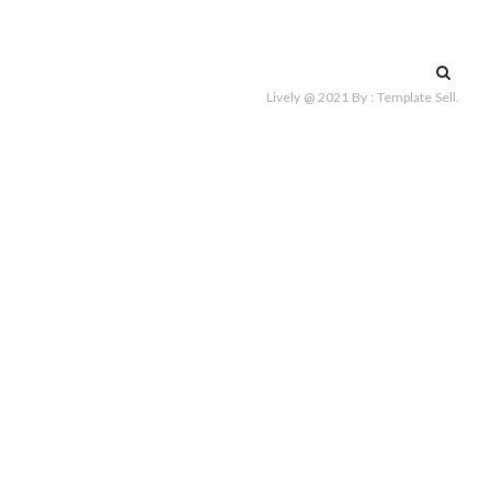
Suche
nach:
Lively @ 2021
By :
Template Sell
.