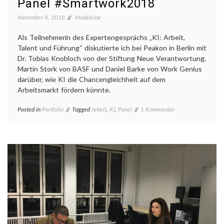
Panel #Smartwork2018
November 8, 2018
Madeleine
Als Teilnehmerin des Expertengesprächs „KI: Arbeit,
Talent und Führung“ diskutierte ich bei Peakon in Berlin mit
Dr. Tobias Knobloch von der Stiftung Neue Verantwortung,
Martin Stork von BASF und Daniel Barke von Work Genius
darüber, wie KI die Chancengleichheit auf dem
Arbeitsmarkt fördern könnte.
zu
Posted in
Portfolio
Tagged
Arbeit
,
KI
,
Panel
1 Kommentar
Panel
#Smartwork2018