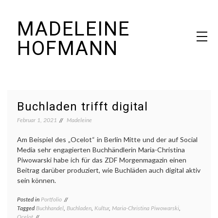
Skip
MADELEINE
to
content
HOFMANN
Journalistin & Autorin
Buchladen trifft digital
Februar 1, 2021
Madeleine
Am Beispiel des „Ocelot“ in Berlin Mitte und der auf Social
Media sehr engagierten Buchhändlerin Maria-Christina
Piwowarski habe ich für das ZDF Morgenmagazin einen
Beitrag darüber produziert, wie Buchläden auch digital aktiv
sein können.
Posted in
Portfolio
Tagged
Buchhandel
,
Buchladen
,
Kultur
,
Maria-Christina Piwowarski
,
Ocelot