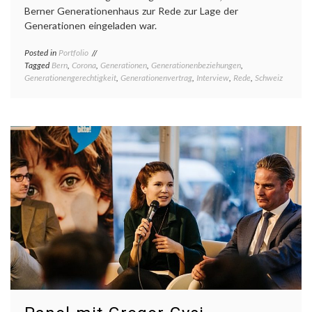
Berner Generationenhaus zur Rede zur Lage der
Generationen eingeladen war.
Posted in
Portfolio
Tagged
Bern
,
Corona
,
Generationen
,
Generationenbeziehungen
,
Generationengerechtigkeit
,
Generationenvertrag
,
Interview
,
Rede
,
Schweiz