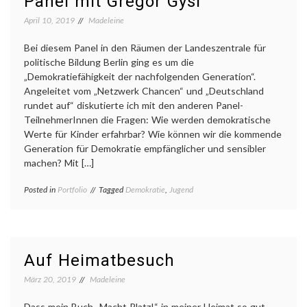
Panel mit Gregor Gysi
April 10, 2019
Madeleine
Bei diesem Panel in den Räumen der Landeszentrale für
politische Bildung Berlin ging es um die
„Demokratiefähigkeit der nachfolgenden Generation“.
Angeleitet vom „Netzwerk Chancen“ und „Deutschland
rundet auf“ diskutierte ich mit den anderen Panel-
TeilnehmerInnen die Fragen: Wie werden demokratische
Werte für Kinder erfahrbar? Wie können wir die kommende
Generation für Demokratie empfänglicher und sensibler
machen? Mit […]
Posted in
Portfolio
Tagged
Demokratie
,
Jugend
Auf Heimatbesuch
März 20, 2019
Madeleine
Dass mein Buch „Macht Platz!“ in meiner Heimat so gut