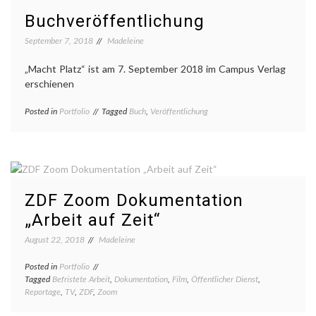
Erde
Buchveröffentlichung
auf
–
September 7, 2018
Madeleine
„Macht Platz“ ist am 7. September 2018 im Campus Verlag
erschienen
Posted in
Portfolio
Tagged
Buch
,
Veröffentlichung
ZDF Zoom Dokumentation
„Arbeit auf Zeit“
August 22, 2018
Madeleine
Posted in
Portfolio
Tagged
Befristete Arbeit
,
Dokumentation
,
Film
,
Öffentlicher Dienst
,
Reportage
,
TV
,
ZDF
,
Zoom