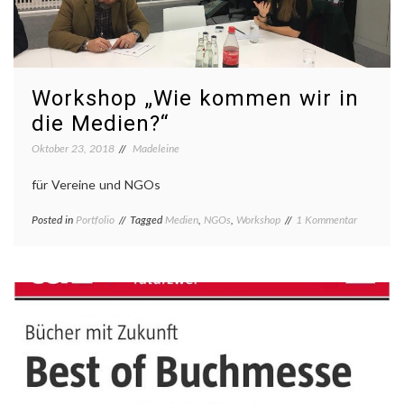
Workshop „Wie kommen wir in
die Medien?“
Oktober 23, 2018
Madeleine
für Vereine und NGOs
zu
Posted in
Portfolio
Tagged
Medien
,
NGOs
,
Workshop
1 Kommentar
Workshop
„Wie
kommen
wir
in
die
Medien?“