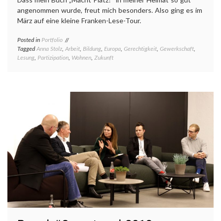
angenommen wurde, freut mich besonders. Also ging es im
März auf eine kleine Franken-Lese-Tour.
Posted in
Portfolio
Tagged
Anna Stolz
,
Arbeit
,
Bildung
,
Europa
,
Gerechtigkeit
,
Gewerkschaft
,
Lesung
,
Partizipation
,
Wohnen
,
Zukunft