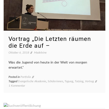
Vortrag „Die Letzten räumen
die Erde auf –
Oktober 6, 2018
Madeleine
Was die Jugend von heute in der Welt von morgen
erwartet.“
Posted in
Portfolio
Tagged
Evangelische Akademie
,
Schülerinnen
,
Tagung
,
Tutzing
,
Vortrag
zu
1 Kommentar
Vortrag
„Die
Letzten
räumen
die