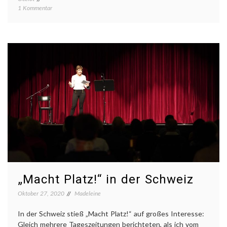
zu
1 Kommentar
Buchladen
trifft
digital
„Macht Platz!“ in der Schweiz
Oktober 27, 2020
Madeleine
In der Schweiz stieß „Macht Platz!“ auf großes Interesse:
Gleich mehrere Tageszeitungen berichteten, als ich vom